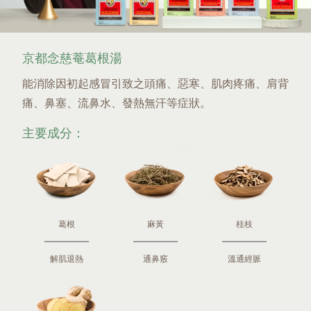
京都念慈菴葛根湯
能消除因初起感冒引致之頭痛、惡寒、肌肉疼痛、肩背
痛、鼻塞、流鼻水、發熱無汗等症狀。
主要成分：
葛根
麻黃
桂枝
解肌退熱
通鼻竅
溫通經脈