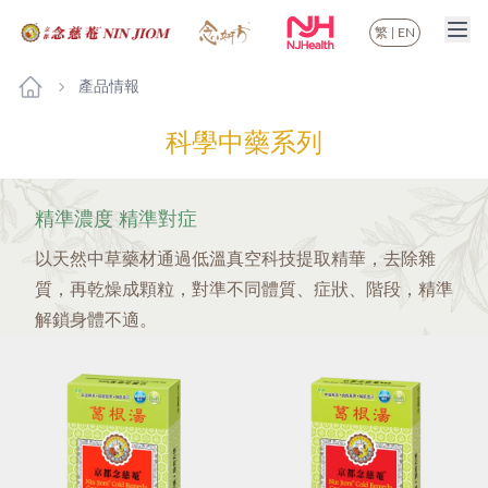
繁
|
EN
產品情報
科學中藥系列
精準濃度 精準對症
以天然中草藥材通過低溫真空科技提取精華，去除雜
質，再乾燥成顆粒，對準不同體質、症狀、階段，精準
解鎖身體不適。