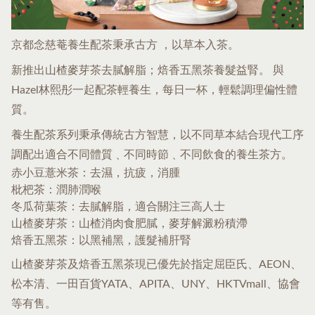
京都念慈菴養生配茶秉承古方 ，以草本入茶。
新推出山楂麥芽茶去膩解脂；焙香五黑茶養髮益腎。 與
Hazel林熙彤一起配茶輕養生，每日一杯，輕鬆調理偏性體
質。
養生配茶系列秉承傳統古方智慧，以不同草本結合現代工序
調配出適合不同體質﹑不同時節﹑不同飲食的養生茶方。
赤小豆薏米茶：去濕，抗疲，消腫
枇杷茶：潤肺潤喉
冬瓜荷葉茶：去膩解脂，適合關注三高人士
山楂麥芽茶：山楂消肉食肥膩，麥芽解澱粉積滯
焙香五黑茶：以黑補黑，護髮補肝腎
山楂麥芽茶及焙香五黑茶現已優先於指定屈臣氏、AEON、
松本清、一田百貨YATA、APITA、UNY、HKTVmall、協會
等有售。