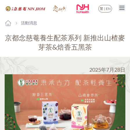
繁
|
EN
活動消息
京都念慈菴養生配茶系列 新推出山楂麥
芽茶&焙香五黑茶
2025年7月28日